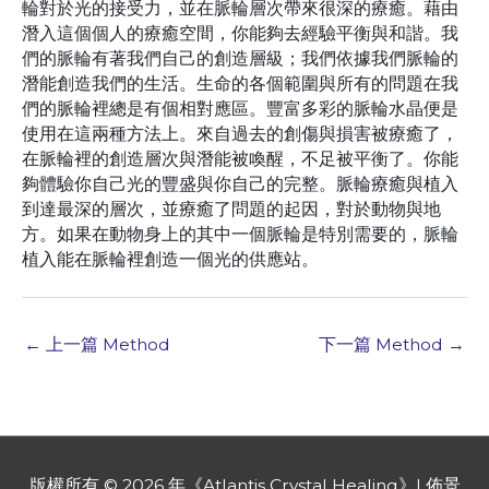
輪對於光的接受力，並在脈輪層次帶來很深的療癒。藉由
潛入這個個人的療癒空間，你能夠去經驗平衡與和諧。我
們的脈輪有著我們自己的創造層級；我們依據我們脈輪的
潛能創造我們的生活。生命的各個範圍與所有的問題在我
們的脈輪裡總是有個相對應區。豐富多彩的脈輪水晶便是
使用在這兩種方法上。來自過去的創傷與損害被療癒了，
在脈輪裡的創造層次與潛能被喚醒，不足被平衡了。你能
夠體驗你自己光的豐盛與你自己的完整。脈輪療癒與植入
到達最深的層次，並療癒了問題的起因，對於動物與地
方。如果在動物身上的其中一個脈輪是特別需要的，脈輪
植入能在脈輪裡創造一個光的供應站。
←
上一篇 Method
下一篇 Method
→
版權所有 © 2026 年《
Atlantis Crystal Healing
》| 佈景