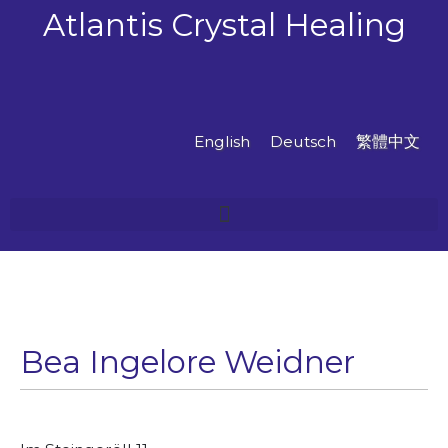
跳
Atlantis Crystal Healing
至
主
要
內
容
English
Deutsch
繁體中文
Bea Ingelore Weidner