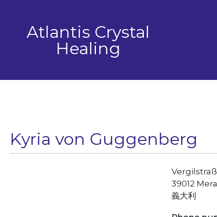
跳
至
Atlantis Crystal
主
要
Healing
內
容
Kyria von Guggenberg
Vergilstra
39012 Mer
義大利