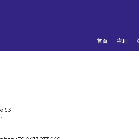
首頁
療程
ße 53
an