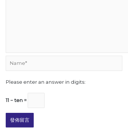
Name*
Please enter an answer in digits:
11 − ten =