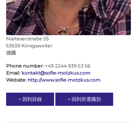
Malteserstraße 55
53639 Königswinter
德國
Phone number:
+49 2244 939 53 56
Email:
kontakt@sofie-motzkus.com
Website:
http://www.sofie-motzkus.com
< 回到目錄
< 回到所選國別