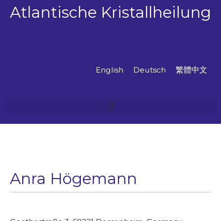
Zum
Atlantische Kristallheilung
Inhalt
springen
English
Deutsch
繁體中文
Anra Högemann