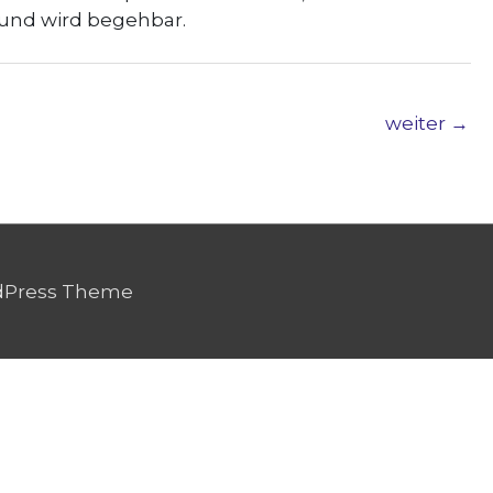
 und wird begehbar.
weiter
→
dPress Theme