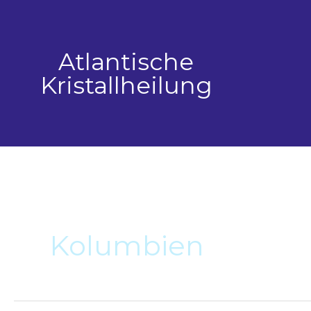
Zum
Inhalt
springen
Atlantische
Kristallheilung
Kolumbien