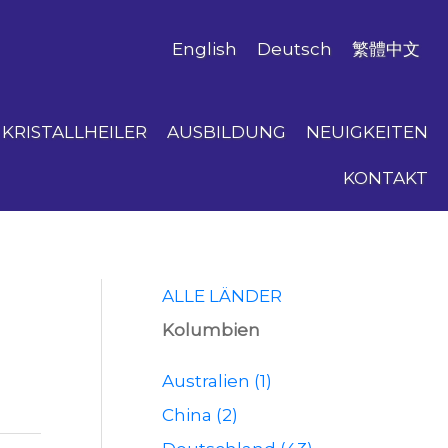
English
Deutsch
繁體中文
KRISTALLHEILER
AUSBILDUNG
NEUIGKEITEN
KONTAKT
ALLE LÄNDER
Kolumbien
Australien (1)
China (2)