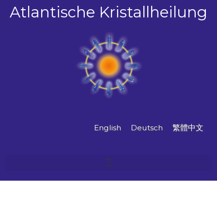
Zum
Atlantische Kristallheilung
Inhalt
springen
English
Deutsch
繁體中文