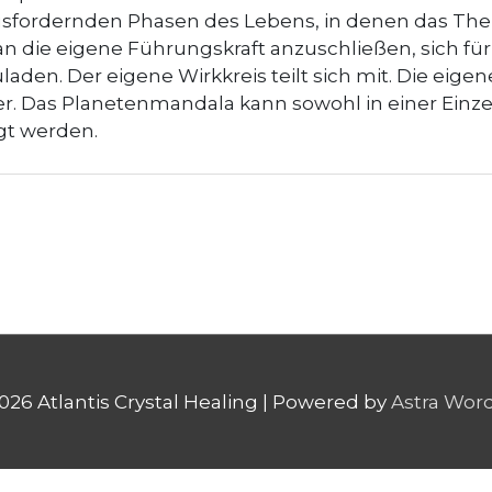
usfordernden Phasen des Lebens, in denen das Them
an die eigene Führungskraft anzuschließen, sich fü
en. Der eigene Wirkkreis teilt sich mit. Die eigene
ker. Das Planetenmandala kann sowohl in einer Einzel
gt werden.
2026
Atlantis Crystal Healing
| Powered by
Astra Wor