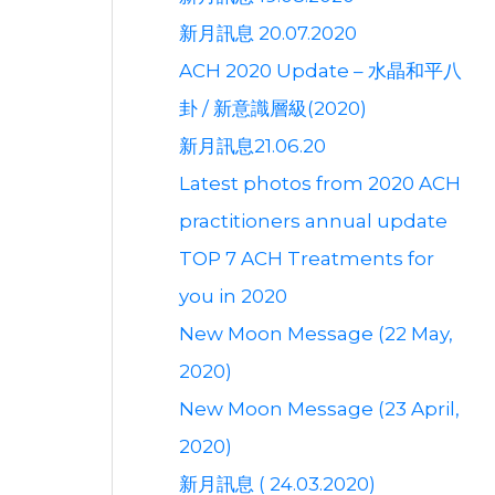
新月訊息 20.07.2020
ACH 2020 Update – 水晶和平八
卦 / 新意識層級(2020)
新月訊息21.06.20
Latest photos from 2020 ACH
practitioners annual update
TOP 7 ACH Treatments for
you in 2020
New Moon Message (22 May,
2020)
New Moon Message (23 April,
2020)
新月訊息 ( 24.03.2020)