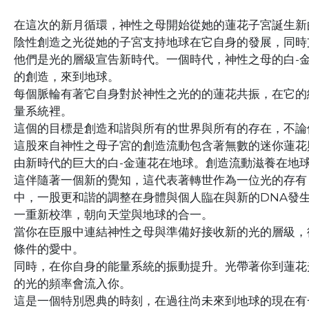
在這次的新月循環，神性之母開始從她的蓮花子宮誕生新
陰性創造之光從她的子宮支持地球在它自身的發展，同時
他們是光的層級宣告新時代。一個時代，神性之母的白-
的創造，來到地球。
每個脈輪有著它自身對於神性之光的的蓮花共振，在它的
量系統裡。
這個的目標是創造和諧與所有的世界與所有的存在，不論
這股來自神性之母子宮的創造流動包含著無數的迷你蓮花
由新時代的巨大的白-金蓮花在地球。創造流動滋養在地
這伴隨著一個新的覺知，這代表著轉世作為一位光的存有
中，一股更和諧的調整在身體與個人臨在與新的DNA發生
一重新校準，朝向天堂與地球的合一。
當你在臣服中連結神性之母與準備好接收新的光的層級，
條件的愛中。
同時，在你自身的能量系統的振動提升。光帶著你到蓮花
的光的頻率會流入你。
這是一個特別恩典的時刻，在過往尚未來到地球的現在有