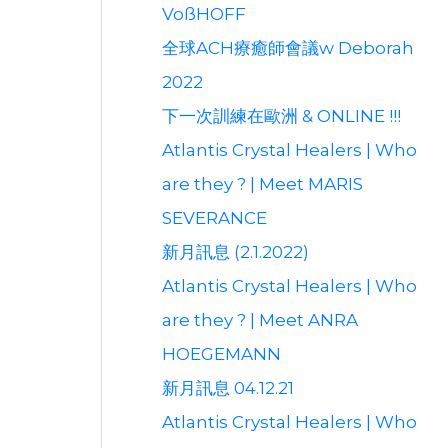
VoßHOFF
全球ACH療癒師會議w Deborah
2022
下一次訓練在歐洲 & ONLINE !!!
Atlantis Crystal Healers | Who
are they ? | Meet MARIS
SEVERANCE
新月訊息 (2.1.2022)
Atlantis Crystal Healers | Who
are they ? | Meet ANRA
HOEGEMANN
新月訊息 04.12.21
Atlantis Crystal Healers | Who