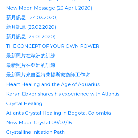
New Moon Message (23 April, 2020)
新月訊息 ( 24.03.2020)
新月訊息 (23.02.2020)
新月訊息 (24.01.2020)
THE CONCEPT OF YOUR OWN POWER
最新照片在歐洲的訓練
最新照片在亞洲的訓練
最新照片來自亞特蘭提斯療癒師工作坊
Heart Healing and the Age of Aquarius
Karsin Ebker shares his experience with Atlantis
Crystal Healing
Atlantis Crystal Healing in Bogota, Colombia
New Moon Crystal 09/03/16
Crystalline Initiation Path