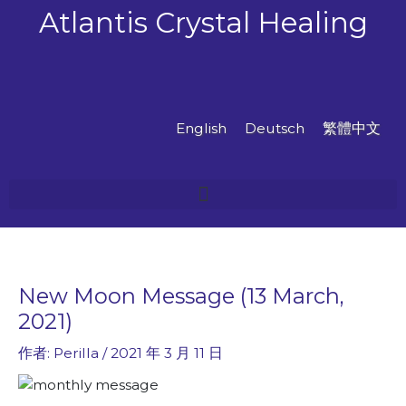
跳
Atlantis Crystal Healing
至
主
要
內
容
English
Deutsch
繁體中文
New Moon Message (13 March,
2021)
作者:
Perilla
/
2021 年 3 月 11 日