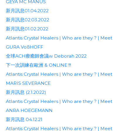
GEYA MC MANUS
新月訊息01.04.2022
新月訊息02.03.2022
新月訊息01.02.2022
Atlantis Crystal Healers | Who are they ? | Meet
GURA VoßHOFF
全球ACH療癒師會議w Deborah 2022
下一次訓練在歐洲 & ONLINE !!!
Atlantis Crystal Healers | Who are they ? | Meet
MARIS SEVERANCE
新月訊息 (2.1.2022)
Atlantis Crystal Healers | Who are they ? | Meet
ANRA HOEGEMANN
新月訊息 04.12.21
Atlantis Crystal Healers | Who are they ? | Meet