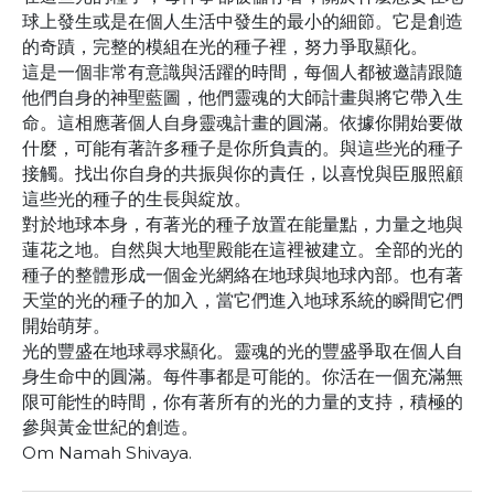
球上發生或是在個人生活中發生的最小的細節。它是創造
的奇蹟，完整的模組在光的種子裡，努力爭取顯化。
這是一個非常有意識與活躍的時間，每個人都被邀請跟隨
他們自身的神聖藍圖，他們靈魂的大師計畫與將它帶入生
命。這相應著個人自身靈魂計畫的圓滿。依據你開始要做
什麼，可能有著許多種子是你所負責的。與這些光的種子
接觸。找出你自身的共振與你的責任，以喜悅與臣服照顧
這些光的種子的生長與綻放。
對於地球本身，有著光的種子放置在能量點，力量之地與
蓮花之地。自然與大地聖殿能在這裡被建立。全部的光的
種子的整體形成一個金光網絡在地球與地球內部。也有著
天堂的光的種子的加入，當它們進入地球系統的瞬間它們
開始萌芽。
光的豐盛在地球尋求顯化。靈魂的光的豐盛爭取在個人自
身生命中的圓滿。每件事都是可能的。你活在一個充滿無
限可能性的時間，你有著所有的光的力量的支持，積極的
參與黃金世紀的創造。
Om Namah Shivaya.