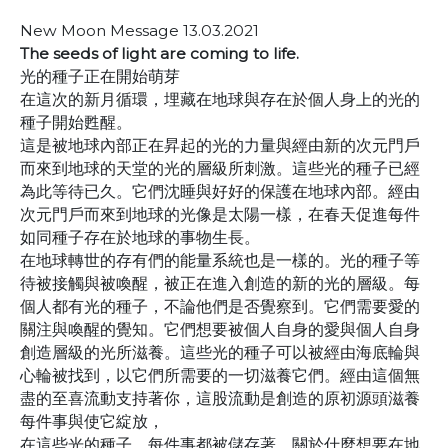
New Moon Message 13.03.2021
The seeds of light are coming to life.
光的種子正在開始萌芽
在這次的新月循環，埋藏在地球與存在於個人身上的光的
種子開始甦醒。
這是被地球內部正在昇起的光的力量與經由新的次元門戶
而來到地球的天堂的光的層級所刺激。這些光的種子已經
為此等待已久。它們沈睡與好好的保護在地球內部。經由
次元門戶而來到地球的光像是太陽一樣，在春天促進每件
如同種子存在於地球的事物生長。
在地球轉世的存有們的能量系統也是一樣的。光的種子等
待被接觸與被喚醒，被正在進入創造的新的光的層級。每
個人都有光的種子，不論他們是否覺察到。它們需要愛的
關注與喚醒的覺知。它們想要被個人自身的愛與個人自身
創造層級的光所滋養。這些光的種子可以被經由海底輪與
心輪被找到，以它們所需要的一切滋養它們。經由這個無
盡的至喜流動支持著你，這股流動是創造的原初源頭滋養
每件事與使它綻放，
在這些光的種子，每件事都被儲存著，關於什麼想要在地