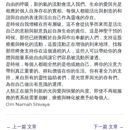
自由的呼吸，新的氣的流動會流入我們。生命的愛與光是
相應於個人自身存在的實相。每個人都能活出與創造的和
諧與自由的表達與活出自己作為靈魂的存在。
是時候自我增權在所有層級。這不會從抗爭而來而是活出
自己的意願與願意負起自身生命的責任。這是神聖干預的
時候。那些已經覺醒於自身與作出奉獻的人們，支持這股
療癒與轉化的流動，這股流動正在增強的到來地球。找報
那些將會支持你在這個過程的人，這些人可以帶給你的身
體與能量系統自由與讓它們容易被流動所滲透。
是時候，每個人都能全然的是他或她自己。將你的注意力
帶到真正重要的。耕耘價值在你的生活。你有著全力的支
持，來自所有的靈性協助者們，星光世界與光的存有們。
為你自己做出有意識的選擇。
人類正在揚升到新的光與愛與快樂的向度。即使不再能服
務的舊系統需要崩解，療癒與轉化被應予給每個人。
Om Namah Shivaya
←
上一篇 文章
下一篇 文章
→