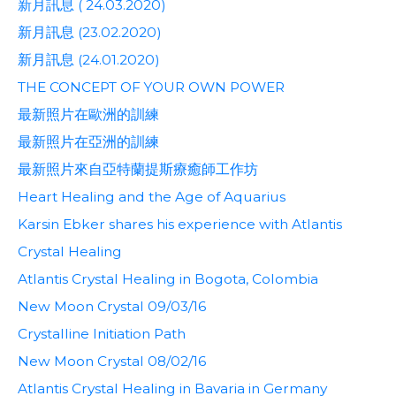
新月訊息 ( 24.03.2020)
新月訊息 (23.02.2020)
新月訊息 (24.01.2020)
THE CONCEPT OF YOUR OWN POWER
最新照片在歐洲的訓練
最新照片在亞洲的訓練
最新照片來自亞特蘭提斯療癒師工作坊
Heart Healing and the Age of Aquarius
Karsin Ebker shares his experience with Atlantis
Crystal Healing
Atlantis Crystal Healing in Bogota, Colombia
New Moon Crystal 09/03/16
Crystalline Initiation Path
New Moon Crystal 08/02/16
Atlantis Crystal Healing in Bavaria in Germany