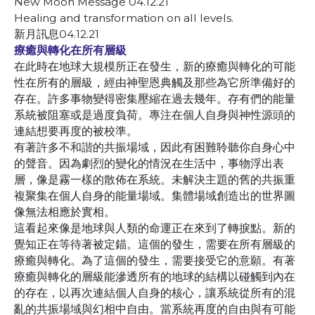
New Moon Message 04.12.21
Healing and transformation on all levels.
新月訊息04.12.21
療癒與轉化在所有層級
在此時在地球大規模所正在發生，新的療癒與轉化的可能
性在所有的層級，經由神聖恩典觸及那些為它所準備好的
存在。許多事物變得密集壓縮在過去幾年。存有們的能量
系統被阻塞或是過度負荷。專注在個人自身與神性源頭的
連結想要再度的被校準。
有著許多不和諧的共振場域，因此有困難聆聽你自身心中
的聲音。因為劇烈的變化的情況在生活中，事物浮出表
層，像是霧一樣的散佈在系統。未解決主題的舊的共振重
複聚集在個人自身的能量場域。集體場域創造出的世界圖
像無法相應於實相。
這看起來像是地球與人類的命運正在來到了轉捩點。新的
覺知正在等待著被定錨。這個的發生，需要在所有層級的
療癒與轉化。為了這個的發生，需要接受它的意願。有著
療癒與轉化的層級能滲透所有的地球的結構以碰觸到內在
的存在，以再次連結個人自身的核心，讓系統從所有的混
亂的共振場域與幻相中自由。當系統再度的自由與有可能