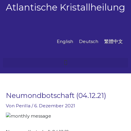
Zum
Atlantische Kristallheilung
Inhalt
springen
English
Deutsch
繁體中文
Neumondbotschaft (04.12.21)
Von
Perilla
/
6. Dezember 2021