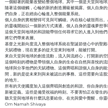
一個顯著的能量改變給整個地球。其中一個是天堂與地球
隨著這個碰觸，心輪的新的創造層級被揭露。個人自身的
們自身，正在經由心輪進入整個能量系統。
個人自身的實相變得可見與可觸碰。內在核心破殼而出。
的靈魂開始以一個新的方式溝通。個人自身的靈魂夢想爭
這個天堂與地球的和諧能帶領任何尋求它的人進入到他們
將它們帶來表層。
基督之光新向度流入整個地球系統在聖誕節使心中的聖殿
天賦禮物，現在更多的從天堂來到地球，能被打開。
來自天堂與地球的創造流動，流入與流經心，打開新的空
這個時刻的禮物是帶領個人自身的生命在自然與喜悅的流
地球與分享他們的天賦禮物。這個齊唱和諧個人自身的能
間，新的是從未來到與未被認出的事務。這些需要向這股
的地方。
所有的天使國度加入這個齊唱與創造的和諧。你自身的生
新被定義。這些是備受祝福的時刻。不要害怕正在發生的
聽天堂與地球有什麼訊息要給你。在光與愛中覺醒，你靈
Om Namah Shivaya