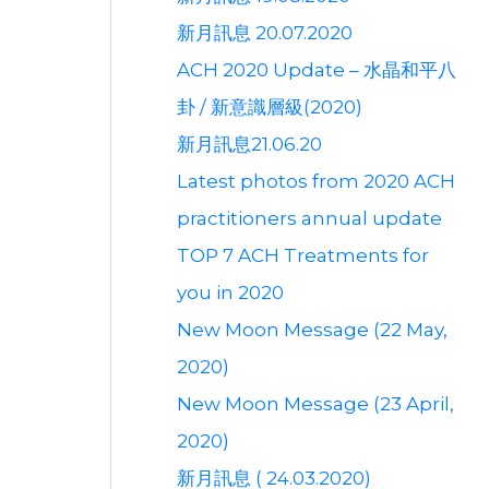
新月訊息 20.07.2020
ACH 2020 Update – 水晶和平八
卦 / 新意識層級(2020)
新月訊息21.06.20
Latest photos from 2020 ACH
practitioners annual update
TOP 7 ACH Treatments for
you in 2020
New Moon Message (22 May,
2020)
New Moon Message (23 April,
2020)
新月訊息 ( 24.03.2020)