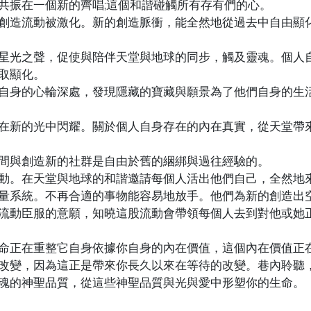
共振在一個新的齊唱;這個和諧碰觸所有存有們的心。
創造流動被激化。新的創造脈衝，能全然地從過去中自由顯
星光之聲，促使與陪伴天堂與地球的同步，觸及靈魂。個人
取顯化。
自身的心輪深處，發現隱藏的寶藏與願景為了他們自身的生
在新的光中閃耀。關於個人自身存在的內在真實，從天堂帶
間與創造新的社群是自由於舊的綑綁與過往經驗的。
動。在天堂與地球的和諧邀請每個人活出他們自己，全然地
量系統。不再合適的事物能容易地放手。他們為新的創造出
流動臣服的意願，知曉這股流動會帶領每個人去到對他或她
命正在重整它自身依據你自身的內在價值，這個內在價值正
改變，因為這正是帶來你長久以來在等待的改變。巷內聆聽
魂的神聖品質，從這些神聖品質與光與愛中形塑你的生命。