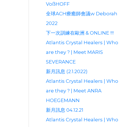
VoßHOFF
全球ACH療癒師會議w Deborah
2022
下一次訓練在歐洲 & ONLINE !!!
Atlantis Crystal Healers | Who
are they ? | Meet MARIS
SEVERANCE
新月訊息 (2.1.2022)
Atlantis Crystal Healers | Who
are they ? | Meet ANRA
HOEGEMANN
新月訊息 04.12.21
Atlantis Crystal Healers | Who