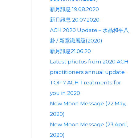
新月訊息 19.08.2020
新月訊息 20.07.2020
ACH 2020 Update – 水晶和平八
卦 / 新意識層級(2020)
新月訊息21.06.20
Latest photos from 2020 ACH
practitioners annual update
TOP 7 ACH Treatments for
you in 2020
New Moon Message (22 May,
2020)
New Moon Message (23 April,
2020)