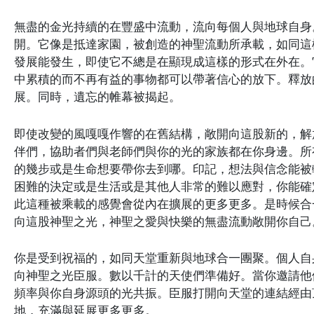
無盡的金光持續的在豐盛中流動，流向每個人與地球自身
開。它像是抵達家園，被創造的神聖流動所承載，如同這
發展能發生，即使它不總是在顯現成這樣的形式在外在。
中累積的而不再有益的事物都可以帶著信心的放下。釋放
展。同時，遺忘的帷幕被揭起。
即使改變的風嘎嘎作響的在舊結構，敞開向這股新的，解
伴們，協助者們與老師們與你的光的家族都在你身邊。所
的幾步或是生命想要帶你去到哪。印記，想法與信念能被
困難的決定或是生活或是其他人非常的難以應對，你能確
此這種被乘載的感覺會從內在擴展的更多更多。是時候合
向這股神聖之光，神聖之愛與快樂的無盡流動敞開你自己
你是受到祝福的，如同天堂重新與地球合一團聚。個人自
向神聖之光臣服。數以千計的天使們準備好。當你邀請他
頻率與你自身源頭的光共振。臣服打開向天堂的連結經由
地，充滿與延展更多更多。