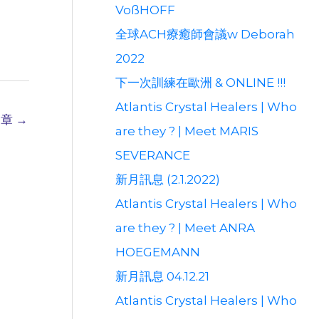
VoßHOFF
全球ACH療癒師會議w Deborah
2022
下一次訓練在歐洲 & ONLINE !!!
Atlantis Crystal Healers | Who
文章
→
are they ? | Meet MARIS
SEVERANCE
新月訊息 (2.1.2022)
Atlantis Crystal Healers | Who
are they ? | Meet ANRA
HOEGEMANN
新月訊息 04.12.21
Atlantis Crystal Healers | Who