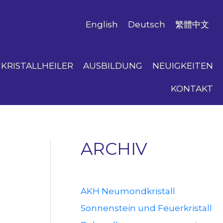
English
Deutsch
繁體中文
KRISTALLHEILER
AUSBILDUNG
NEUIGKEITEN
KONTAKT
ARCHIV
AKH Neumondkristall
Sonnenstein und Feuerkristall