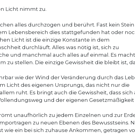
n Licht nimmt zu.
hen alles durchzogen und berührt. Fast kein Stein 
em Lebensbereich dies stattgefunden hat oder no
chen Licht ist die einzige Konstante in dem
hheit durchläuft. Alles was nötig ist, sich zu
che und manchmal auch alles auf einmal. Es mach
u stellen. Die einzige Gewissheit die bleibt ist, d
ahrbar wie der Wind der Veränderung durch das Le
um Licht des eigenen Ursprungs, das nicht nur die
allem ruht. Es bringt auch die Gewissheit, dass sich 
en Vollendungsweg und der eigenen Gesetzmäßigkeit
trömt unaufhörlich zu jedem Einzelnen und zur Erd
 emportragen zu neuen Ebenen des Bewusstseins. 
t wie ein bei sich zuhause Ankommen, getragen v