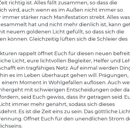
t richtig ist. Alles fällt zusammen, so dass die
ch wird, auch wenn es im Außen nicht immer so
r immer stärker nach Manifestation strebt. Alles was
esammelt hat und nicht mehr dienlich ist, kann ge
it neuem goldenen Licht gefüllt, so dass sich die
n können. Gleichzeitig lüften sich die Schleier des
turen rappelt öffnet Euch für diesen neuen befrei
iche Licht, eure lichtvollen Begleiter, Helfer und Le
erschafft ein tragfähiges Netz. Auf einmal werden Din
 wohin es im Leben überhaupt gehen will. Prägungen,
n einem Moment in Wohlgefallen auflösen. Auch w
 einhergeht mit schwierigen Entscheidungen oder da
dern, seid Euch gewiss, dass ihr getragen seid. E
Licht immer mehr genährt, sodass sich dieses
t. Es ist die Zeit eins zu sein. Das göttliche Licht
 Trennung. Öffnet Euch für den unendlichen Strom d
lichseins.