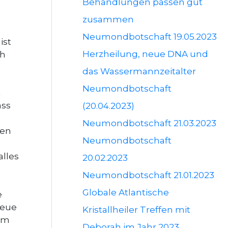
Behandlungen passen gut
zusammen
Neumondbotschaft 19.05.2023
ist
Herzheilung, neue DNA und
ch
das Wassermannzeitalter
Neumondbotschaft
t
ass
(20.04.2023)
Neumondbotschaft 21.03.2023
ben
Neumondbotschaft
alles
20.02.2023
Neumondbotschaft 21.01.2023
Globale Atlantische
e
Neue
Kristallheiler Treffen mit
om
Deborah im Jahr 2023.