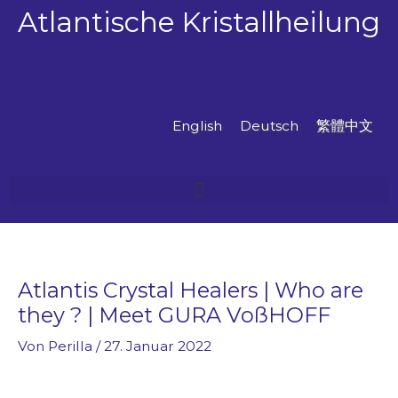
Zum
Atlantische Kristallheilung
Inhalt
springen
English
Deutsch
繁體中文
Atlantis Crystal Healers | Who are
they ? | Meet GURA VoßHOFF
Von
Perilla
/
27. Januar 2022