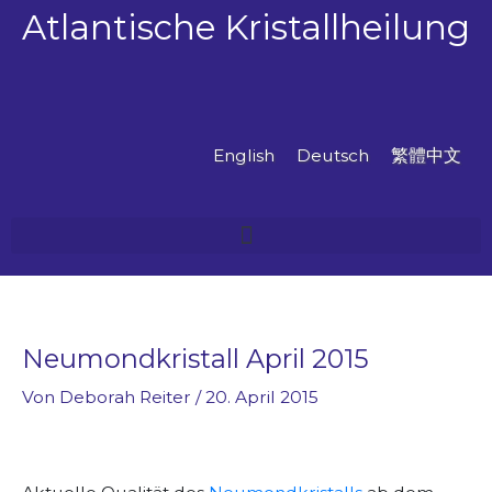
Zum
Atlantische Kristallheilung
Inhalt
springen
English
Deutsch
繁體中文
Neumondkristall April 2015
Von
Deborah Reiter
/
20. April 2015