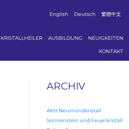
English
Deutsch
繁體中文
KRISTALLHEILER
AUSBILDUNG
NEUIGKEITEN
KONTAKT
ARCHIV
AKH Neumondkristall
Sonnenstein und Feuerkristall