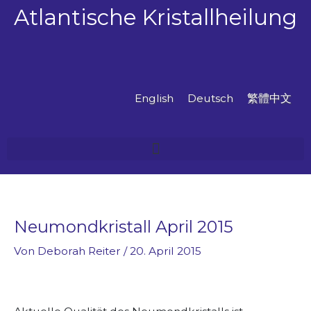
Zum
Atlantische Kristallheilung
Inhalt
springen
English
Deutsch
繁體中文
Neumondkristall April 2015
Von
Deborah Reiter
/
20. April 2015