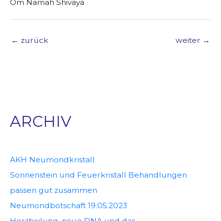
Om Namah Shivaya
←
zurück
weiter
→
ARCHIV
AKH Neumondkristall
Sonnenstein und Feuerkristall Behandlungen
passen gut zusammen
Neumondbotschaft 19.05.2023
Herzheilung, neue DNA und das