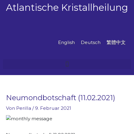
Zum
Atlantische Kristallheilung
Inhalt
springen
English
Deutsch
繁體中文
Neumondbotschaft (11.02.2021)
Von
Perilla
/
9. Februar 2021