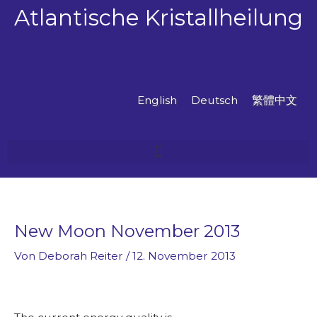
Zum
Atlantische Kristallheilung
Inhalt
springen
English
Deutsch
繁體中文
New Moon November 2013
Von
Deborah Reiter
/
12. November 2013