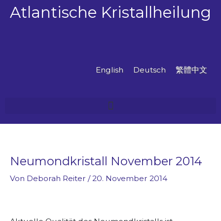
Zum
Atlantische Kristallheilung
Inhalt
springen
English
Deutsch
繁體中文
Neumondkristall November 2014
Von
Deborah Reiter
/
20. November 2014